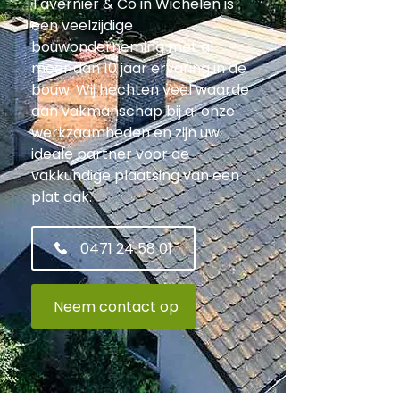
Tavernier & Co in Wichelen is
een veelzijdige
bouwonderneming met al
meer dan 10 jaar ervaring in de
bouw. Wij hechten veel waarde
aan vakmanschap bij al onze
werkzaamheden en zijn uw
ideale partner voor de
vakkundige plaatsing van een
plat dak.
0471 24 58 01
Neem contact op