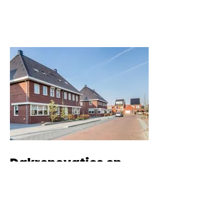
Dakrenovaties en
dakherstellingen
Tavernier & Co biedt niet alleen de