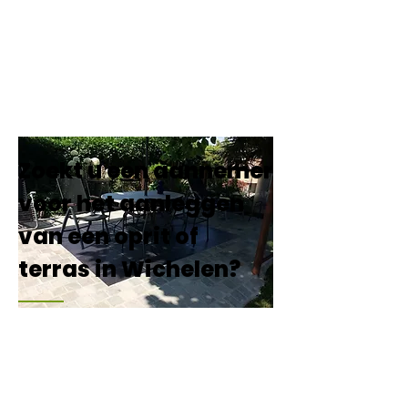
Zoekt u een aannemer
voor het aanleggen
van een oprit of
terras in Wichelen?
Tavernier & Co
is actief in de regio
Wichelen, Berlare, Wetteren,
Schoonaarde, Aalst en Hofstade.
Uw woning is niet alleen uw huis,