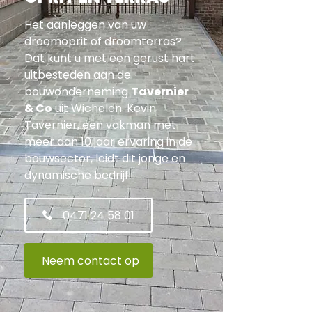
Het aanleggen van uw
droomoprit of droomterras?
Dat kunt u met een gerust hart
uitbesteden aan de
bouwonderneming
Tavernier
& Co
uit Wichelen. Kevin
Tavernier, een vakman met
meer dan 10 jaar ervaring in de
bouwsector, leidt dit jonge en
dynamische bedrijf.
0471 24 58 01
Neem contact op